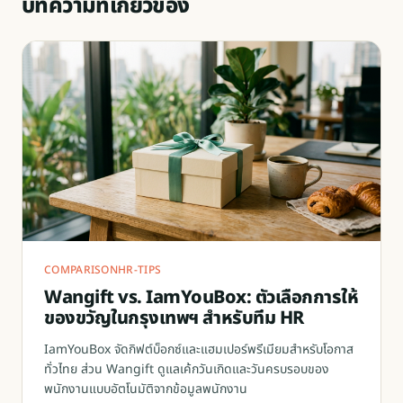
บทความที่เกี่ยวข้อง
COMPARISON
HR-TIPS
Wangift vs. IamYouBox: ตัวเลือกการให้
ของขวัญในกรุงเทพฯ สำหรับทีม HR
IamYouBox จัดกิฟต์บ็อกซ์และแฮมเปอร์พรีเมียมสำหรับโอกาส
ทั่วไทย ส่วน Wangift ดูแลเค้กวันเกิดและวันครบรอบของ
พนักงานแบบอัตโนมัติจากข้อมูลพนักงาน