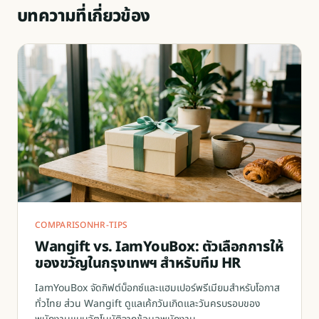
บทความที่เกี่ยวข้อง
COMPARISON
HR-TIPS
Wangift vs. IamYouBox: ตัวเลือกการให้
ของขวัญในกรุงเทพฯ สำหรับทีม HR
IamYouBox จัดกิฟต์บ็อกซ์และแฮมเปอร์พรีเมียมสำหรับโอกาส
ทั่วไทย ส่วน Wangift ดูแลเค้กวันเกิดและวันครบรอบของ